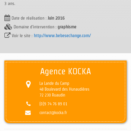
3 ans.
Date de réalisation :
Juin 2016
Domaine d'intervention :
graphisme
Voir le site :
http://www.bebesechange.com/
Agence KOCKA
La Lande du Camp
48 Boulevard des Hunaudières
72 230 Ruaudin
(0)9 74 76 89 01
contact@kocka.fr