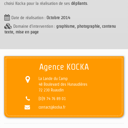
choisi Kocka pour la réalisation de ses
dépliants
.
Date de réalisation :
Octobre 2014
Domaine d'intervention :
graphisme, photographie, contenu
texte, mise en page
Agence KOCKA
La Lande du Camp
48 Boulevard des Hunaudières
72 230 Ruaudin
(0)9 74 76 89 01
contact@kocka.fr