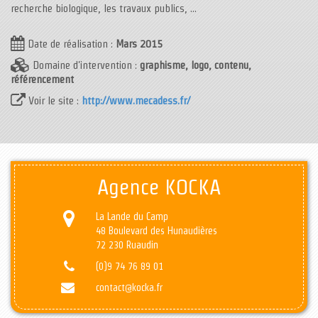
recherche biologique, les travaux publics, ...
Date de réalisation :
Mars 2015
Domaine d'intervention :
graphisme, logo, contenu,
référencement
Voir le site :
http://www.mecadess.fr/
Agence KOCKA
La Lande du Camp
48 Boulevard des Hunaudières
72 230 Ruaudin
(0)9 74 76 89 01
contact@kocka.fr