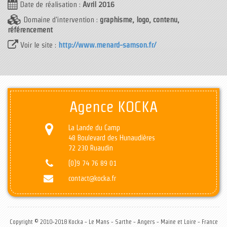
Date de réalisation :
Avril 2016
Domaine d'intervention :
graphisme, logo, contenu,
référencement
Voir le site :
http://www.menard-samson.fr/
Agence KOCKA
La Lande du Camp
48 Boulevard des Hunaudières
72 230 Ruaudin
(0)9 74 76 89 01
contact@kocka.fr
Copyright © 2010-2018 Kocka - Le Mans - Sarthe - Angers - Maine et Loire - France