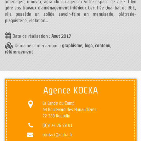
aménager, rénover, agrandir ou agencer votre espace de vie ? Tilyo
gère vos
travaux d'aménagement intérieur
. Certifiée Qualibat et RGE,
elle possède un solide savoir-faire en menuiserie, plâtrerie-
plaquisterie, isolation...
Date de réalisation :
Aout 2017
Domaine d'intervention :
graphisme, logo, contenu,
référencement
Agence KOCKA
La Lande du Camp
48 Boulevard des Hunaudières
72 230 Ruaudin
(0)9 74 76 89 01
contact@kocka.fr