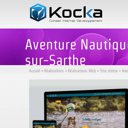
Aventure Nautique
sur-Sarthe
Accueil
>
Réalisations
>
Réalisations Web
>
Site vitrine
>
Ave