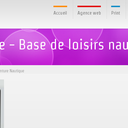
Accueil
Agence web
Print
 - Base de loisirs na
nture Nautique