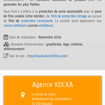
garanties les plus fiables
.
Dam film's s'affère à la
protection de votre automobile
avec la
pose
de film solaire
(
vitre teintée
), de
film de protection vitrage
ou encore
de
film de
protection carrosserie
. La société pose également vos
stores intérieurs
comme
extérieurs
.
Date de réalisation :
Novembre 2016
Domaine d'intervention :
graphisme, logo, contenu,
référencement
Voir le site :
http://www.damsfilms.com/
Agence KOCKA
La Lande du Camp
48 Boulevard des Hunaudières
72 230 Ruaudin