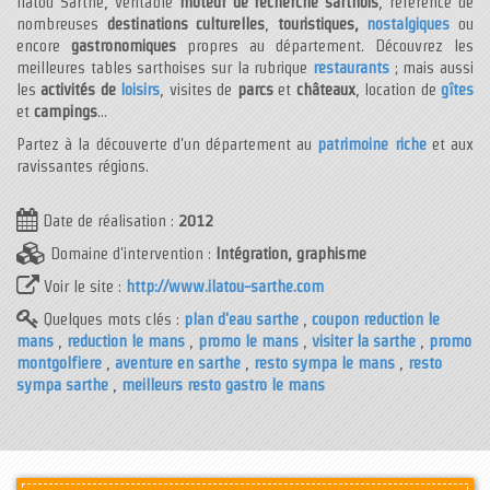
Ilatou Sarthe, véritable
moteur de recherche sarthois
, référence de
nombreuses
destinations culturelles
,
touristiques,
nostalgiques
ou
encore
gastronomiques
propres au département. Découvrez les
meilleures tables sarthoises sur la rubrique
restaurants
; mais aussi
les
activités de
loisirs
, visites de
parcs
et
châteaux
, location de
gîtes
et
campings
...
Partez à la découverte d'un département au
patrimoine riche
et aux
ravissantes régions.
Date de réalisation :
2012
Domaine d'intervention :
Intégration, graphisme
Voir le site :
http://www.ilatou-sarthe.com
Quelques mots clés :
plan d'eau sarthe
,
coupon reduction le
mans
,
reduction le mans
,
promo le mans
,
visiter la sarthe
,
promo
montgolfiere
,
aventure en sarthe
,
resto sympa le mans
,
resto
sympa sarthe
,
meilleurs resto gastro le mans