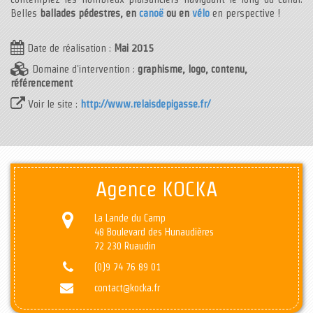
Belles
ballades pédestres, en
canoë
ou en
vélo
en perspective !
Date de réalisation :
Mai 2015
Domaine d'intervention :
graphisme, logo, contenu,
référencement
Voir le site :
http://www.relaisdepigasse.fr/
Agence KOCKA
La Lande du Camp
48 Boulevard des Hunaudières
72 230 Ruaudin
(0)9 74 76 89 01
contact@kocka.fr