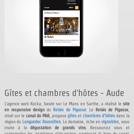
Gîtes et chambres d'hôtes - Aude
L'agence web Kocka, basée sur Le Mans en Sarthe, a réalisé le
site
en responsive design
du
Relais de Pigasse
. Le
Relais de Pigasse
,
situé sur le
canal du Midi
, propose
gîtes
et
chambres d'hôtes
dans la
région du
Languedoc Roussillon
. Le domaine, riche en
vignobles
, vous
invite à la
dégustation de grands vins
. Ressourcez vous et
contemplez les nombreux plaisanciers naviguant le long du canal.