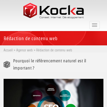
Toggle
navigati
Rédaction de contenu web
Accueil
>
Agence web
>
Rédaction de contenu web
Pourquoi le référencement naturel est il
important ?