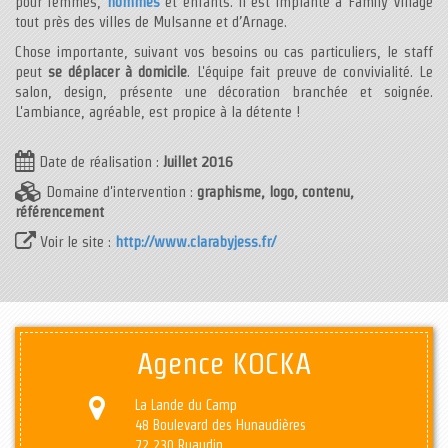
pour femmes,
hommes
et enfants. Il est implanté à Family Village
tout près des villes de Mulsanne et d’Arnage.
Chose importante, suivant vos besoins ou cas particuliers, le staff
peut
se déplacer à domicile
. L'équipe fait preuve de convivialité. Le
salon, design, présente une décoration branchée et soignée.
L'ambiance, agréable, est propice à la détente !
Date de réalisation :
Juillet 2016
Domaine d'intervention :
graphisme, logo, contenu,
référencement
Voir le site :
http://www.clarabyjess.fr/
Agence KOCKA
La Lande du Camp
48 Boulevard des Hunaudières
72 230 Ruaudin