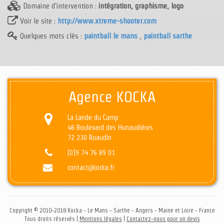
Domaine d'intervention :
intégration, graphisme, logo
Voir le site :
http://www.xtreme-shooter.com
Quelques mots clés :
paintball le mans
,
paintball sarthe
Agence KOCKA
La Lande du Camp
48 Boulevard des Hunaudières
72 230 Ruaudin
(0)9 74 76 89 01
contact@kocka.fr
Copyright © 2010-2018 Kocka - Le Mans - Sarthe - Angers - Maine et Loire - France
Tous droits réservés |
Mentions légales
|
Contactez-nous pour un devis